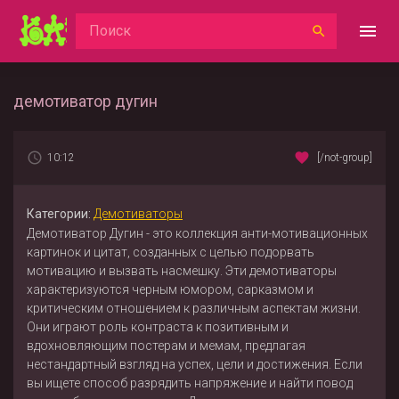
демотиватор дугин
10:12
[/not-group]
Категории:
Демотиваторы
Демотиватор Дугин - это коллекция анти-мотивационных
картинок и цитат, созданных с целью подорвать
мотивацию и вызвать насмешку. Эти демотиваторы
характеризуются черным юмором, сарказмом и
критическим отношением к различным аспектам жизни.
Они играют роль контраста к позитивным и
вдохновляющим постерам и мемам, предлагая
нестандартный взгляд на успех, цели и достижения. Если
вы ищете способ разрядить напряжение и найти повод