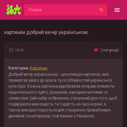
картинки добрий вечір українською
10:12
[/not-group]
Категории:
Картинки
Добрий вечір українською - це колекція картинок, яка
привертає увагу до краси та особливостей української
культури. Кожна картинка відображає яскраві елементи
національного одягу, рушників, народних мотивів та
символіки. Цей набір зображень створений для того, щоб
подарувати вам радість та гордість за свої корені, а
також використовується для створення привабливих
дизайнів та матеріалів, пов'язаних з Україною.